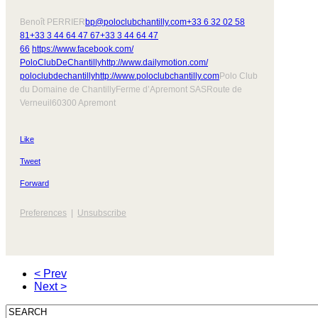
Benoît PERRIER
bp@poloclubchantilly.com
+33 6 32 02 58
81
+33 3 44 64 47 67
+33 3 44 64 47
66
https://www.facebook.com/
PoloClubDeChantilly
http://www.dailymotion.com/
poloclubdechantilly
http://www.poloclubchantilly.
com
Polo Club
du Domaine de ChantillyFerme d’Apremont SASRoute de
Verneuil60300 Apremont
Like
Tweet
Forward
Preferences
|
Unsubscribe
< Prev
Next >