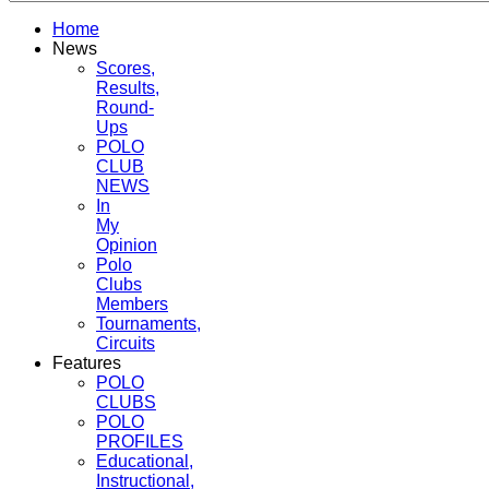
Home
News
Scores,
Results,
Round-
Ups
POLO
CLUB
NEWS
In
My
Opinion
Polo
Clubs
Members
Tournaments,
Circuits
Features
POLO
CLUBS
POLO
PROFILES
Educational,
Instructional,