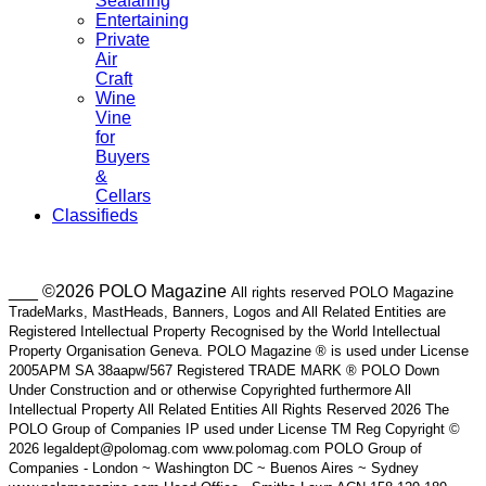
Seafaring
Entertaining
Private
Air
Craft
Wine
Vine
for
Buyers
&
Cellars
Classifieds
___ ©2026 POLO Magazine
All rights reserved POLO Magazine
TradeMarks, MastHeads, Banners, Logos and All Related Entities are
Registered Intellectual Property Recognised by the World Intellectual
Property Organisation Geneva. POLO Magazine ® is used under License
2005APM SA 38aapw/567 Registered TRADE MARK ® POLO Down
Under Construction and or otherwise Copyrighted furthermore All
Intellectual Property All Related Entities All Rights Reserved 2026 The
POLO Group of Companies IP used under License TM Reg Copyright ©
2026 legaldept@polomag.com www.polomag.com POLO Group of
Companies - London ~ Washington DC ~ Buenos Aires ~ Sydney