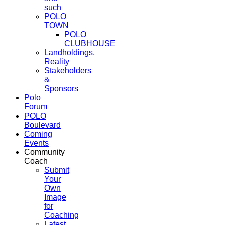
such
POLO
TOWN
POLO
CLUBHOUSE
Landholdings,
Reality
Stakeholders
&
Sponsors
Polo
Forum
POLO
Boulevard
Coming
Events
Community
Coach
Submit
Your
Own
Image
for
Coaching
Latest