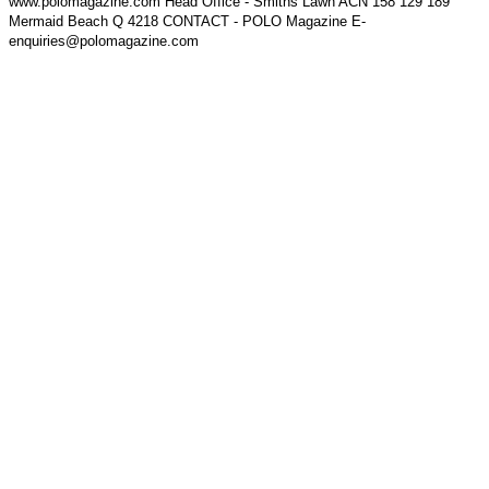
www.polomagazine.com Head Office - Smiths Lawn ACN 158 129 189
Mermaid Beach Q 4218 CONTACT - POLO Magazine E-
enquiries@polomagazine.com